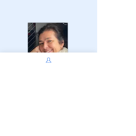
Frauke Tometen Molino
Violine, Level 3
Musikschule der Region Dübendorf/
Fällanden, bei mir daheim
Read More