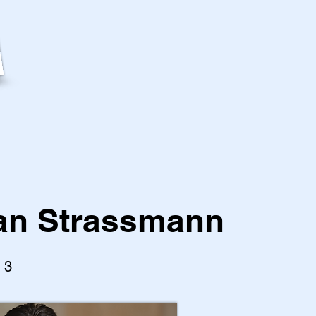
n Strassmann
l 3