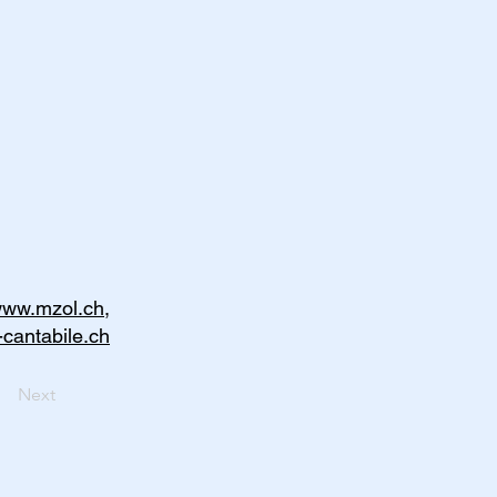
www.mzol.ch,
cantabile.ch
Next