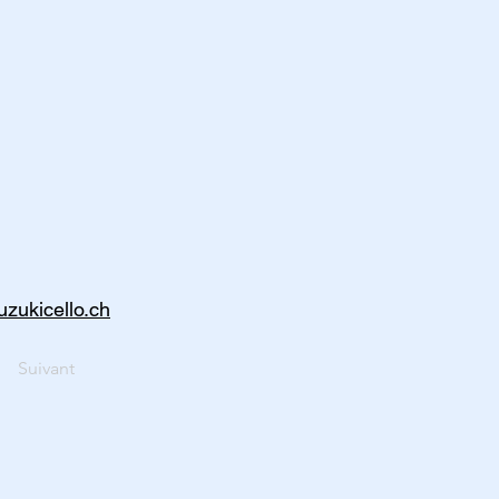
uzukicello.ch
Suivant