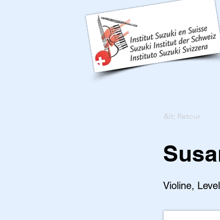
&lt; Retour
Susa
Violine, Leve