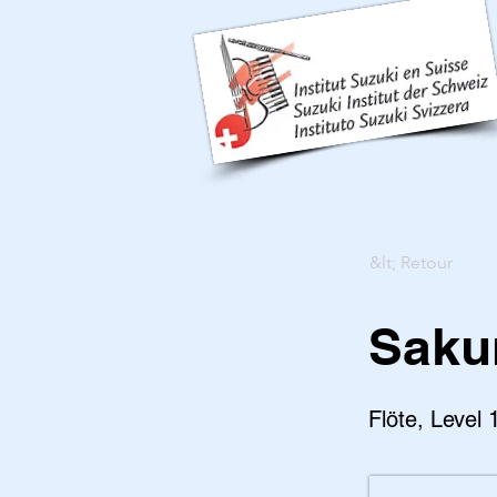
&lt; Retour
Saku
Flöte, Level 