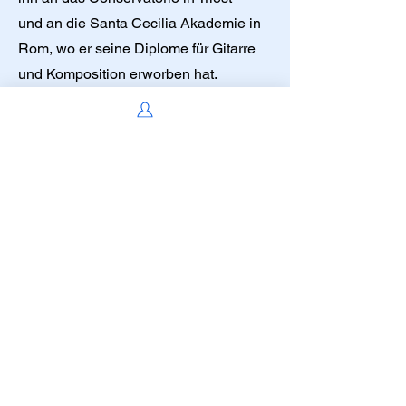
und an die Santa Cecilia Akademie in
Rom, wo er seine Diplome für Gitarre
und Komposition erworben hat.
Marco Murru absolvierte in der Folge
das Studium Master of Arts in Music
Pedagogy in der Schweiz.
Dank seinen vielseitigen
musikalischen Interessen und
Tätigkeiten
kennt sich Marco Murru mit
theoretischen Werkanalysen,
Interpretationen
alter Musik bis hin zur Pop-Kultur aus.
infomarcomurru@gmail.com
Précédent
Suivant