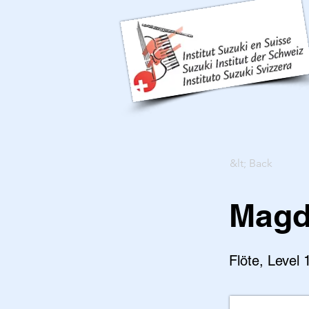
&lt; Back
Magd
Flöte, Level 