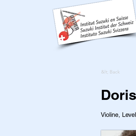
&lt; Back
Dori
Violine, Leve