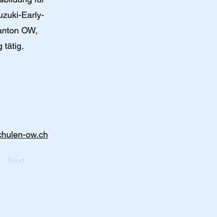
uzuki-Early-
Kanton OW,
 tätig.
chulen-ow.ch
Next