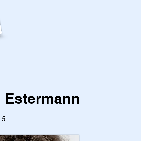
s Estermann
l 5