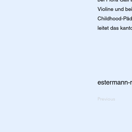
Violine und be
Childhood-Päd
leitet das kan
estermann-
Previous