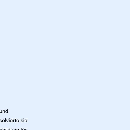
 und
olvierte sie
sbildung für