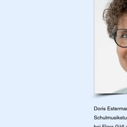
Doris Esterman
Schulmusikstu
bei Flora Gàll