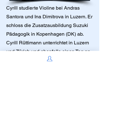
Cyrill studierte Violine bei Andras
Santora und Ina Dimitrova in Luzern. Er
schloss die Zusatzausbildung Suzuki
Pädagogik in Kopenhagen (DK) ab.
Cyrill Rüttimann unterrichtet in Luzern
und Zürich und ebenfalls einen Tag an
der Suzuki Schule Bern.
Cyrill Rüttimann reist regelmässig als
Gastlehrer ins Ausland (Spanien,
Dänemark, Schweiz etc.)
info@suzukischule.ch
Précédent
Suivant
http://suzukischule.ch