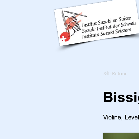
&lt; Retour
Biss
Violine, Leve