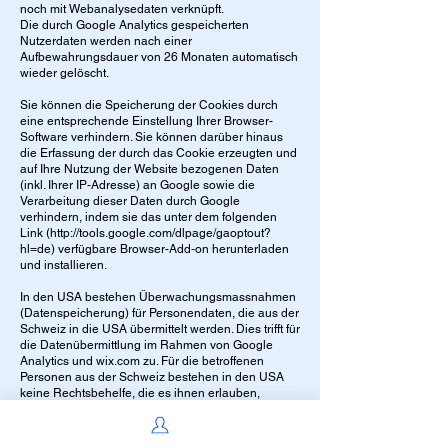
noch mit Webanalysedaten verknüpft.
Die durch Google Analytics gespeicherten
Nutzerdaten werden nach einer
Aufbewahrungsdauer von 26 Monaten automatisch
wieder gelöscht.
Sie können die Speicherung der Cookies durch
eine entsprechende Einstellung Ihrer Browser-
Software verhindern. Sie können darüber hinaus
die Erfassung der durch das Cookie erzeugten und
auf Ihre Nutzung der Website bezogenen Daten
(inkl. Ihrer IP-Adresse) an Google sowie die
Verarbeitung dieser Daten durch Google
verhindern, indem sie das unter dem folgenden
Link (
http://tools.google.com/dlpage/gaoptout?
hl=de)
verfügbare Browser-Add-on herunterladen
und installieren.
In den USA bestehen Überwachungsmassnahmen
(Datenspeicherung) für Personendaten, die aus der
Schweiz in die USA übermittelt werden. Dies trifft für
die Datenübermittlung im Rahmen von Google
Analytics und wix.com zu. Für die betroffenen
Personen aus der Schweiz bestehen in den USA
keine Rechtsbehelfe, die es ihnen erlauben,
Zugang zu den sie betreffenden Daten zu erhalten
und deren Berichtigung oder Löschung zu erwirken
und es gibt keinen wirksamen gerichtlichen