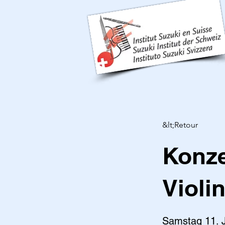
&lt;Retour
Konze
Violi
Samstag 11. J