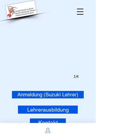
"Character first - ability second"
Shinichi
Suzuki
1/4
Anmeldung (Suzuki Lehrer)
Lehrerausbildung
Kontakt